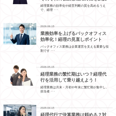
経理業務の効率化や経営判断の質を高めるうえ
で、経理 ･･･
2026.06.15
業務効率を上げるバックオフィス
効率化！経理の見直しポイント
バックオフィス業務は企業運営を支える重要な役
割です ･･･
2026.05.15
経理業務の繁忙期はいつ？経理代
行を活用して乗り越えよう！
経理業務は月末・月初や年末に繁忙期が集中し、
担当者 ･･･
2026.04.15
経理代行で決算業務は頼める？対