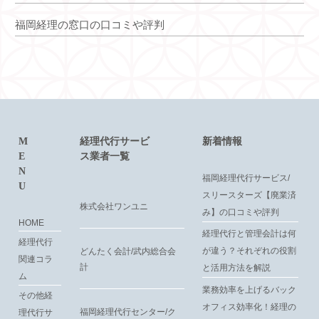
福岡経理の窓口の口コミや評判
M
経理代行サービ
新着情報
E
ス業者一覧
N
福岡経理代行サービス/
U
スリースターズ【廃業済
株式会社ワンユニ
み】の口コミや評判
HOME
経理代行と管理会計は何
経理代行
が違う？それぞれの役割
どんたく会計/武内総合会
関連コラ
計
と活用方法を解説
ム
業務効率を上げるバック
その他経
オフィス効率化！経理の
福岡経理代行センター/ク
理代行サ