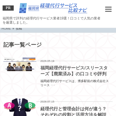
PR
福岡県で評判の経理代行サービス業者19選！口コミで人気の業者
を厳選しました。
HOME
» 投稿
記事一覧ページ
2026.05.19
福岡経理代行サービス/スリースタ
ーズ【廃業済み】の口コミや評判
福岡経理代行サービスは、博多駅前の株式会社ス
リース ･･･
2026.07.15
経理代行と管理会計は何が違う？
それぞれの役割と活用方法を解説