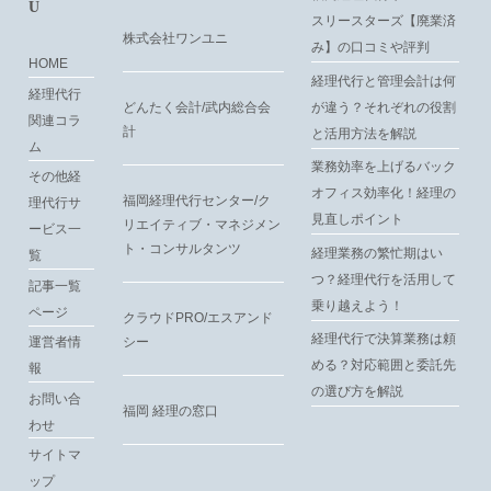
U
スリースターズ【廃業済
株式会社ワンユニ
み】の口コミや評判
HOME
経理代行と管理会計は何
経理代行
が違う？それぞれの役割
どんたく会計/武内総合会
関連コラ
計
と活用方法を解説
ム
業務効率を上げるバック
その他経
オフィス効率化！経理の
福岡経理代行センター/ク
理代行サ
見直しポイント
リエイティブ・マネジメン
ービス一
ト・コンサルタンツ
経理業務の繁忙期はい
覧
つ？経理代行を活用して
記事一覧
乗り越えよう！
ページ
クラウドPRO/エスアンド
経理代行で決算業務は頼
運営者情
シー
める？対応範囲と委託先
報
の選び方を解説
お問い合
福岡 経理の窓口
わせ
サイトマ
ップ