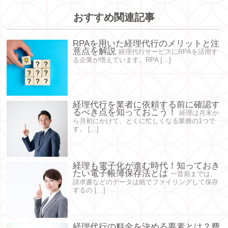
おすすめ関連記事
RPAを用いた経理代行のメリットと注
意点を解説
経理代行サービスにRPAを活用す
る企業が増えています。RPA […]
経理代行を業者に依頼する前に確認す
るべき点を知っておこう！
経理は月末か
ら月初にかけて、とくに忙しくなる業務の1つで
す。 […]
経理も電子化が進む時代！知っておき
たい電子帳簿保存法とは
一昔前までは、
請求書などのデータは紙でファイリングして保存
するの […]
経理代行の料金を決める要素とは？費