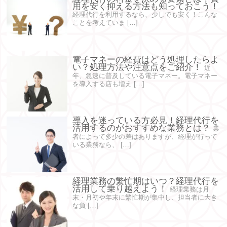
用を安く抑える方法も知っておこう！
経理代行を利用するなら、少しでも安く！こんな
ことを考えていま […]
電子マネーの経費はどう処理したらよ
い？処理方法や注意点をご紹介！
近
年、急速に普及している電子マネー。電子マネー
を導入する店も増え […]
導入を迷っている方必見！経理代行を
活用するのがおすすめな業務とは？
業
者によって多少の差はありますが、経理が行って
いる業務なら、 […]
経理業務の繁忙期はいつ？経理代行を
活用して乗り越えよう！
経理業務は月
末・月初や年末に繁忙期が集中し、担当者に大き
な負 […]