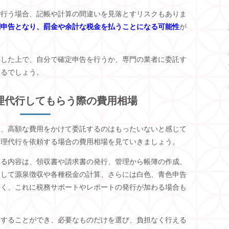
で行う場合、記帳や計算の間違いを見落とすリスクもありま
剰申告となり、罰金や余計な税金を払うことになる可能性
が
解した上で、自分で確定申告を行うか、専門の業者に委託す
えるでしょう。
理代行してもらう際の費用相場
え、高額な費用をかけて委託するのはもったいないと感じて
経理代行を依頼する場合の費用相場を見ていきましょう。
れる内容は、領収書や請求書の発行、管理から帳簿の作成、
そして源泉徴収や各種税金の計算、さらには白色、青色申告
多く、これに税務サポートやレポートの発行が加わる場合も
択することができ、必要なものだけを選び、負担なく行える