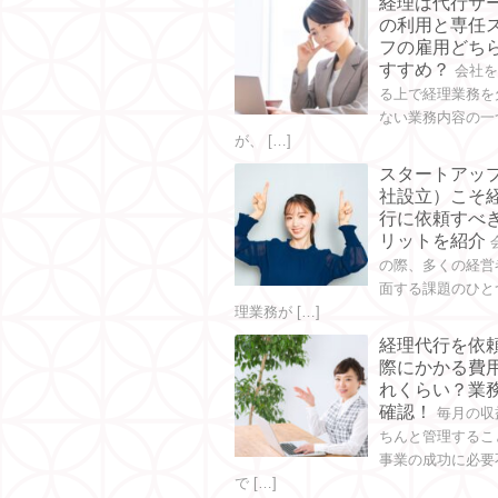
経理は代行サ
の利用と専任
フの雇用どち
すすめ？
会社
る上で経理業務を
ない業務内容の一
が、 […]
スタートアッ
社設立）こそ
行に依頼すべ
リットを紹介
の際、多くの経営
面する課題のひと
理業務が […]
経理代行を依
際にかかる費
れくらい？業
確認！
毎月の収
ちんと管理するこ
事業の成功に必要
で […]