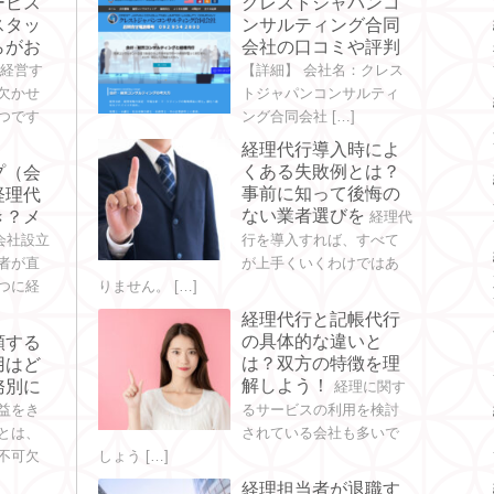
ービス
クレストジャパンコ
スタッ
ンサルティング合同
らがお
会社の口コミや評判
を経営す
【詳細】 会社名：クレス
欠かせ
トジャパンコンサルティ
つです
ング合同会社 […]
経理代行導入時によ
くある失敗例とは？
プ（会
事前に知って後悔の
経理代
ない業者選びを
き？メ
経理代
会社設立
行を導入すれば、すべて
者が直
が上手くいくわけではあ
つに経
りません。 […]
経理代行と記帳代行
の具体的な違いと
頼する
は？双方の特徴を理
用はど
解しよう！
務別に
経理に関す
益をき
るサービスの利用を検討
とは、
されている会社も多いで
不可欠
しょう […]
経理担当者が退職す