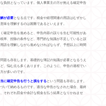
変な負担となっています。個人事業主の方が抱える確定申告
理解が必要
となる点です。税金や経理関連の用語はむずかし
に意味を理解するのは困難であるといえます。
なく確定申告を進めると、申告内容の誤りを生む可能性があ
や税率、控除の条件など、専門的な知識が不足していると誤
、用語を理解しながら進めなければならず、予想以上に時間
う問題も存在します。基礎的な簿記の知識が必要となるうえ
など、悩む点も多くあります。このように、申告の過程でい
つ方が多いのです。
適当に確定申告を行うと損をする
という問題も存在します。
基づいて納めるものです。適当な申告がなされた場合、最終
り、それぞれ罰金や余計な税金を払う結果となりかねませ