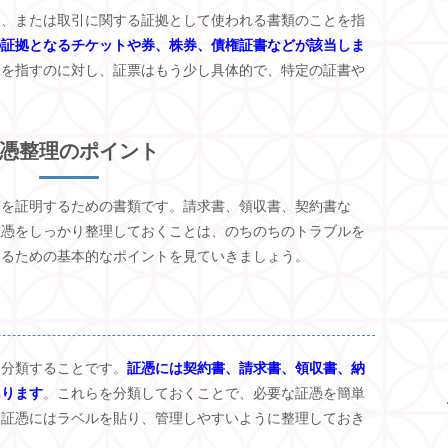
券、または取引に関する証拠として使われる書類のことを指
の証拠となるチケットや券、株券、債権証書などが該当しま
般を指すのに対し、証票はもう少し具体的で、特定の証書や
憑整理のポイント
実を証明するための書類です。請求書、領収書、契約書な
証憑をしっかり整理しておくことは、のちのちのトラブルを
するための基本的なポイントを見ていきましょう。
に分類することです。
証憑には契約書、請求書、領収書、納
あります
。これらを分類しておくことで、必要な証憑を簡単
た証憑にはラベルを貼り、管理しやすいように整理しておき