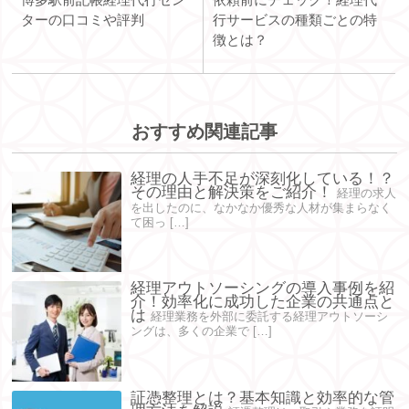
ターの口コミや評判
行サービスの種類ごとの特
徴とは？
おすすめ関連記事
経理の人手不足が深刻化している！？
その理由と解決策をご紹介！
経理の求人
を出したのに、なかなか優秀な人材が集まらなく
て困っ […]
経理アウトソーシングの導入事例を紹
介！効率化に成功した企業の共通点と
は
経理業務を外部に委託する経理アウトソーシ
ングは、多くの企業で […]
証憑整理とは？基本知識と効率的な管