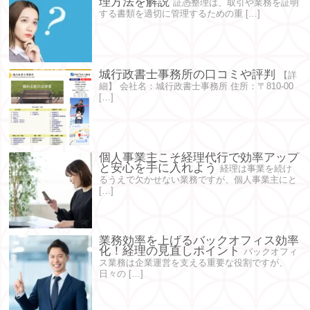
理方法を解説
証憑整理は、取引や業務を証明
する書類を適切に管理するための重 […]
城行政書士事務所の口コミや評判
【詳
細】 会社名：城行政書士事務所 住所：〒810-00
[…]
個人事業主こそ経理代行で効率アップ
と安心を手に入れよう
経理は事業を続け
るうえで欠かせない業務ですが、個人事業主にと
[…]
業務効率を上げるバックオフィス効率
化！経理の見直しポイント
バックオフィ
ス業務は企業運営を支える重要な役割ですが、
日々の […]