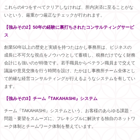
これらの
4
つをすべてクリアしなければ、所内決済に至ることがな
いという、厳重かつ厳正なチェックが行われます。
【強みその2】50年の経験に裏打ちされたコンサルティングサービ
ス
創業
50
年以上の歴史と実績を持つたはかし事務所は、ビジネスの
成長に不可欠な視点をノウハウとして蓄積し、税務だけでなく財務
会計にも強いのが特徴です。若手職員からベテラン職員まで交えて
議論や意見交換を行う時間を設け、たかはし事務所チーム全体とし
て的確な経営コンサルティングが行えるようなシステムを有してい
ます。
【強みその3】チーム『TAKAHASHI』システム
チーム『
TAKAHASHI
』システムという、お客様のあらゆる課題・
問題・要望をスムーズに、フレキシブルに解決する独自のネットワ
ーク体制とチームワーク体制を整えています。