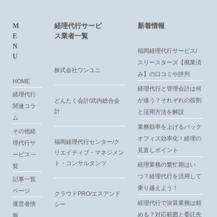
M
経理代行サービ
新着情報
E
ス業者一覧
N
福岡経理代行サービス/
U
スリースターズ【廃業済
株式会社ワンユニ
み】の口コミや評判
HOME
経理代行と管理会計は何
経理代行
が違う？それぞれの役割
どんたく会計/武内総合会
関連コラ
計
と活用方法を解説
ム
業務効率を上げるバック
その他経
オフィス効率化！経理の
福岡経理代行センター/ク
理代行サ
見直しポイント
リエイティブ・マネジメン
ービス一
ト・コンサルタンツ
経理業務の繁忙期はい
覧
つ？経理代行を活用して
記事一覧
乗り越えよう！
ページ
クラウドPRO/エスアンド
経理代行で決算業務は頼
運営者情
シー
める？対応範囲と委託先
報