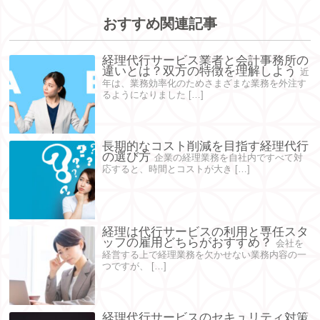
おすすめ関連記事
経理代行サービス業者と会計事務所の
違いとは？双方の特徴を理解しよう
近
年は、業務効率化のためさまざまな業務を外注す
るようになりました […]
長期的なコスト削減を目指す経理代行
の選び方
企業の経理業務を自社内ですべて対
応すると、時間とコストが大き […]
経理は代行サービスの利用と専任スタ
ッフの雇用どちらがおすすめ？
会社を
経営する上で経理業務を欠かせない業務内容の一
つですが、 […]
経理代行サービスのセキュリティ対策