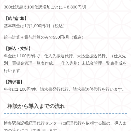
300仕訳越え
100
仕訳増加ごとに＋
8,800
円
/
月
【給与計算】
基本料金は
1
万
1,000
円
/
月（税込）
給与計算＋賞与計算のみで
550
円
/
月（税込）
【振込・支払】
料金は
1,100
円
/
件で、仕入先振込代行、未払金振込代行、（仕入先
別）買掛金管理一覧表作成、（仕入先別）未払金管理一覧表作成を
行います。
【請求書】
料金は
1,100
円
/
件、請求書発行代行、請求書送付代行を行います。
相談から導入までの流れ
博多駅前記帳経理代行センターに経理代行を依頼する際の、導入ま
での流れについて説明します。