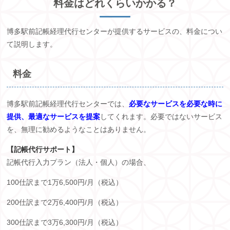
料金はどれくらいかかる？
博多駅前記帳経理代行センターが提供するサービスの、料金につい
て説明します。
料金
博多駅前記帳経理代行センターでは、
必要なサービスを必要な時に
提供、最適なサービスを提案
してくれます。必要ではないサービス
を、無理に勧めるようなことはありません。
【記帳代行サポート】
記帳代行入力プラン（法人・個人）の場合、
100仕訳まで
1
万
6,500
円
/
月（税込）
200仕訳まで
2
万
6,400
円
/
月（税込）
300仕訳まで
3
万
6,300
円
/
月（税込）