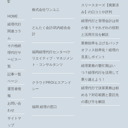
U
スリースターズ【廃業済
株式会社ワンユニ
み】の口コミや評判
HOME
経理代行と管理会計は何
経理代行
が違う？それぞれの役割
どんたく会計/武内総合会
関連コラ
計
と活用方法を解説
ム
業務効率を上げるバック
その他経
オフィス効率化！経理の
福岡経理代行センター/ク
理代行サ
見直しポイント
リエイティブ・マネジメン
ービス一
ト・コンサルタンツ
経理業務の繁忙期はい
覧
つ？経理代行を活用して
記事一覧
乗り越えよう！
ページ
クラウドPRO/エスアンド
経理代行で決算業務は頼
運営者情
シー
める？対応範囲と委託先
報
の選び方を解説
お問い合
福岡 経理の窓口
わせ
サイトマ
ップ