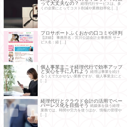
って大丈夫なの？
経理代行サービスは、多
くの企業にとってコスト削減や業務効率化 […]
プロサポートふくおかの口コミや評判
【詳細】 事務所名：宮川公認会計士事務所 サー
ビス名：経 […]
個人事業主こそ経理代行で効率アップ
と安心を手に入れよう
経理は事業を続け
るうえで欠かせない業務ですが、個人事業主にと
[…]
経理代行とクラウド会計の活用でペー
パーレス化を目指そう
紙媒体を扱う経理
業務では、時間や労力を使うほか、情報の管理や
[…]